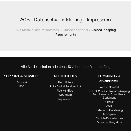
AGB |
Datenschutzerklärung |
Impressum
Alle Models sind mindestens 18 Jahre oder älter /
Record-Keeping
Requirements
Alle Models sind mindestens 18 Jahre oder älter
JusProg
SUPPORT & SERVICES
RECHTLICHES
COMMUNITY &
SICHERHEIT
Support
Rechtliches
FAQ
EU - Digital Services Act
Werde CamGirl
Abo kündigen
18 U.S.C. 2257 Record-Keeping
Requirements Compliance
Copyright
Statement
Impressum
ASACP
AGB
Datenschutzerklärung
Anti-Spam
Cookie-Einstellungen
Do not sell my data